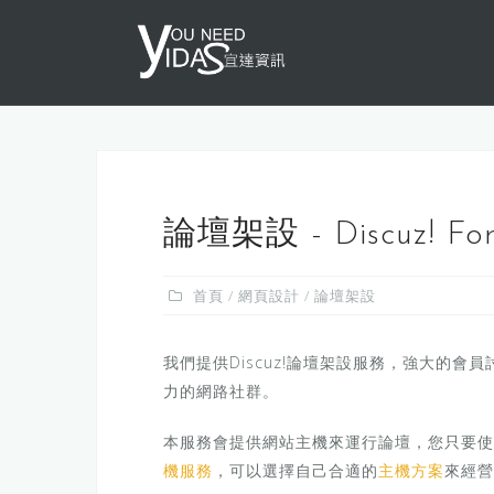
S
k
i
p
t
o
c
o
論壇架設 - Discuz! Fo
n
t
首頁
/
網頁設計
/ 論壇架設
e
n
t
我們提供Discuz!論壇架設服務，強大的
力的網路社群。
本服務會提供網站主機來運行論壇，您只要使
機服務
，可以選擇自己合適的
主機方案
來經營