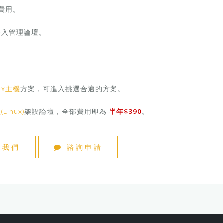
)費用。
登入管理論壇。
nux主機
方案，可進入挑選合適的方案。
Linux)
架設論壇，全部費用即為
半年$390
。
絡我們
諮詢申請