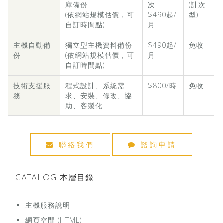
庫備份
次
(計次
(依網站規模估價，可
$490起/
型)
自訂時間點)
月
主機自動備
獨立型主機資料備份
$490起/
免收
份
(依網站規模估價，可
月
自訂時間點)
技術支援服
程式設計、系統需
$800/時
免收
務
求、安裝、修改、協
助、客製化
聯絡我們
諮詢申請
CATALOG 本層目錄
主機服務說明
網頁空間 (HTML)