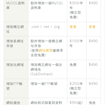
MySQL資料
額外增加一個MySQL
$350/半
$490
庫
資料庫
年
(獨立型
免費)
增加獨立網
.com / .net / .org
查看
查看
址
增加多網址
額外增加一個獨立網
$150/半
$490
存放
址存放
年
(使用
網址購買
服務享
全部免費)
增加次網域
增加獨立網址一個次
免費
$490
網域名
(SubDomain)
增加FTP帳
增加一個FTP帳號
$250/年
$490
號
(獨立型
免費)
網站備份
網站程式檔案與資料
$950起/
免收