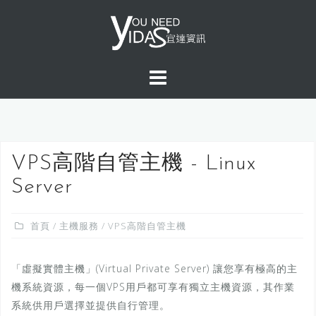
S
k
i
p
t
o
c
o
n
VPS高階自管主機 - Linux
t
Server
e
n
首頁
/
主機服務
/ VPS高階自管主機
t
「虛擬實體主機」(Virtual Private Server) 讓您享有極高的主
機系統資源，每一個VPS用戶都可享有獨立主機資源，其作業
系統供用戶選擇並提供自行管理。