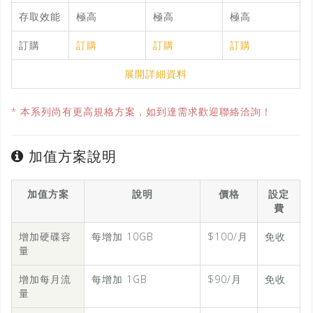
存取效能
極高
極高
極高
訂購
訂購
訂購
訂購
展開詳細資料
* 本系列尚有更高規格方案，如到達需求歡迎聯絡洽詢！
加值方案說明
加值方案
說明
價格
設定
費
增加硬碟容
每增加 10GB
$100/月
免收
量
增加每月流
每增加 1GB
$90/月
免收
量