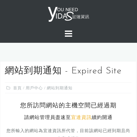
S
k
i
p
t
o
c
o
n
網站到期通知 - Expired Site
t
e
首頁
/
用戶中心
/ 網站到期通知
n
t
您所訪問網站的主機空間已經過期
請網站管理員盡速至
宜達資訊
續約開通
您所輸入的網站為宜達資訊所代管，目前該網站已經到期且尚