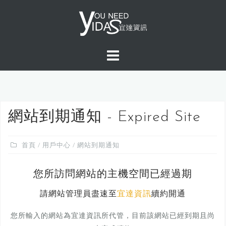
S
k
i
p
t
o
c
o
n
網站到期通知 - Expired Site
t
e
首頁
/
用戶中心
/ 網站到期通知
n
t
您所訪問網站的主機空間已經過期
請網站管理員盡速至
宜達資訊
續約開通
您所輸入的網站為宜達資訊所代管，目前該網站已經到期且尚