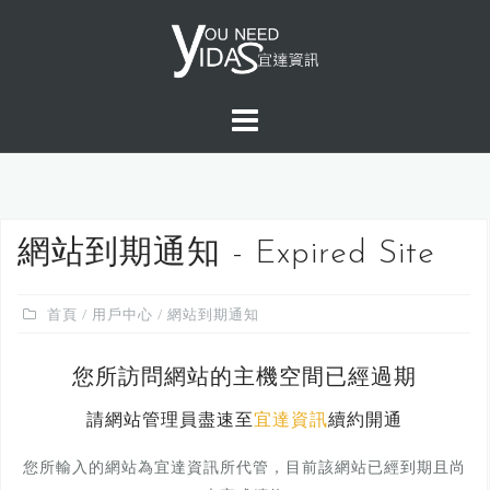
S
k
i
p
t
o
c
o
n
網站到期通知 - Expired Site
t
e
首頁
/
用戶中心
/ 網站到期通知
n
t
您所訪問網站的主機空間已經過期
請網站管理員盡速至
宜達資訊
續約開通
您所輸入的網站為宜達資訊所代管，目前該網站已經到期且尚