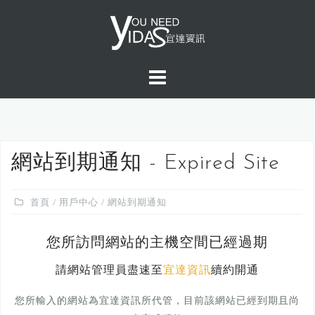
S
k
i
p
t
o
c
o
n
網站到期通知 - Expired Site
t
e
首頁
/
用戶中心
/ 網站到期通知
n
t
您所訪問網站的主機空間已經過期
請網站管理員盡速至
宜達資訊
續約開通
您所輸入的網站為宜達資訊所代管，目前該網站已經到期且尚