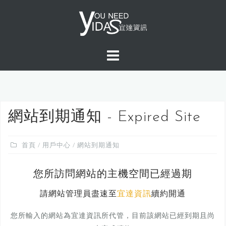
S
k
i
p
t
o
c
o
n
網站到期通知 - Expired Site
t
e
首頁
/
用戶中心
/ 網站到期通知
n
t
您所訪問網站的主機空間已經過期
請網站管理員盡速至
宜達資訊
續約開通
您所輸入的網站為宜達資訊所代管，目前該網站已經到期且尚