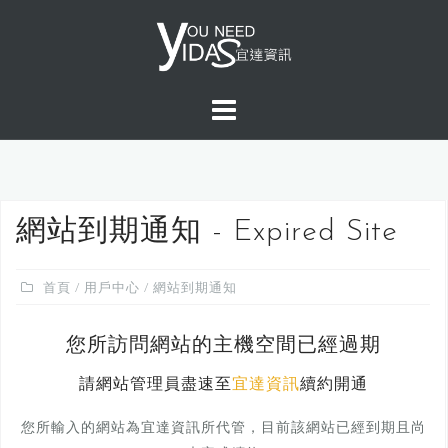
S
k
i
p
t
o
c
o
n
網站到期通知 - Expired Site
t
e
首頁
/
用戶中心
/ 網站到期通知
n
t
您所訪問網站的主機空間已經過期
請網站管理員盡速至
宜達資訊
續約開通
您所輸入的網站為宜達資訊所代管，目前該網站已經到期且尚